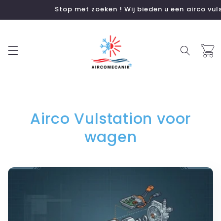
Meteen
Stop met zoeken ! Wij bieden u een airco vulstat
naar de
content
Winkelwa
Airco Vulstation voor
wagen