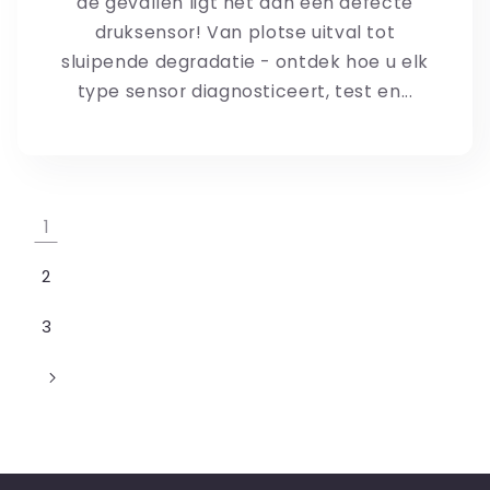
de gevallen ligt het aan een defecte
druksensor! Van plotse uitval tot
sluipende degradatie - ontdek hoe u elk
type sensor diagnosticeert, test en...
1
2
3