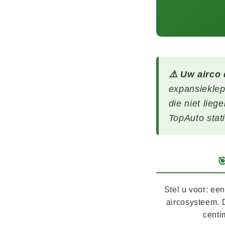
⚠️ Uw airco
expansieklep
die niet lieg
TopAuto stat

Stel u voor: ee
aircosysteem. D
centi