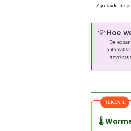
Zijn taak:
de pe
💡 Hoe w
De expans
automatisc
bevrieze
TEKEN 1
🌡️ Warm