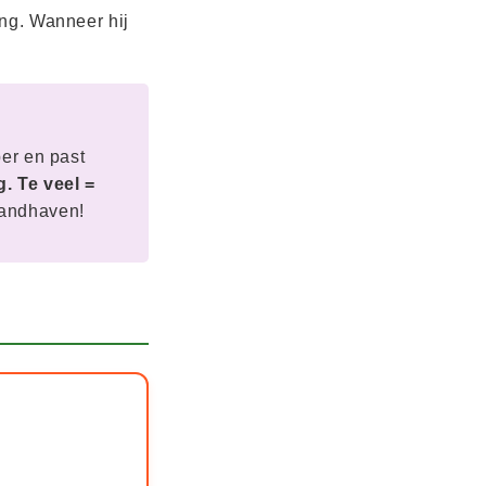
ng. Wanneer hij
er en past
. Te veel =
handhaven!