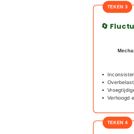
TEKEN 3
🔄 Fluct
Mecha
Inconsiste
Overbelas
Vroegtijdig
Verhoogd e
TEKEN 4