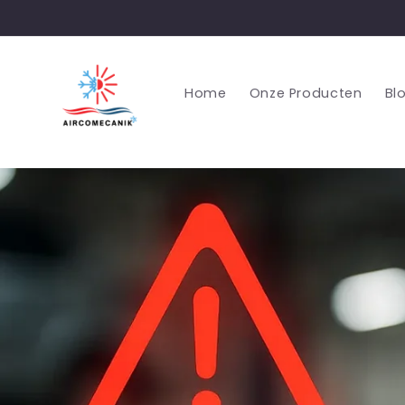
Meteen
naar de
content
Home
Onze Producten
Bl