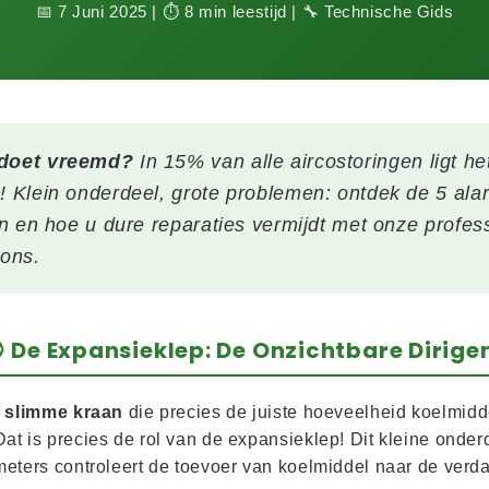
📅 7 Juni 2025
|
⏱️ 8 min leestijd
|
🔧 Technische Gids
 doet vreemd?
In 15% van alle aircostoringen ligt he
! Klein onderdeel, grote problemen: ontdek de 5 ala
en en hoe u dure reparaties vermijdt met onze profes
ions.
 De Expansieklep: De Onzichtbare Dirige
n
slimme kraan
die precies de juiste hoeveelheid koelmidd
at is precies de rol van de expansieklep! Dit kleine onde
meters controleert de toevoer van koelmiddel naar de verd