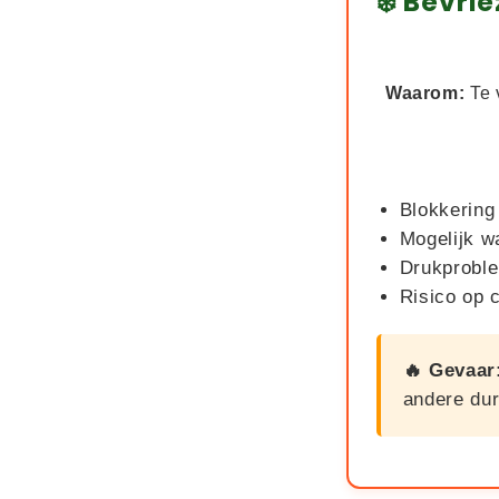
❄️ Bevri
Waarom:
Te 
Blokkering
Mogelijk w
Drukproble
Risico op
🔥 Gevaar
andere du