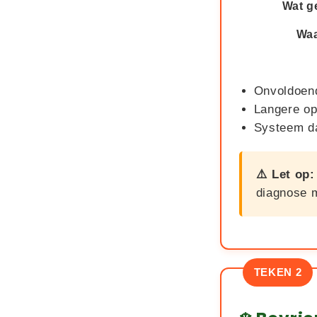
Wat g
Wa
Onvoldoend
Langere op
Systeem da
⚠️ Let op:
diagnose m
TEKEN 2