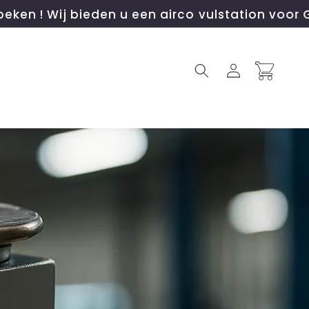
ieden u een airco vulstation voor GAS R134A of
Inloggen
Winkelwagen