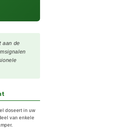
t aan de
rmsignalen
sionele
nt
el doseert in uw
rdeel van enkele
amper.