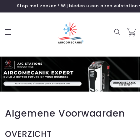
Meteen
Stop met zoeken ! Wij bieden u een airco vulstation voor G
naar de
content
Winkelwa
Algemene Voorwaarden
OVERZICHT