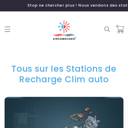
et
Stop ne chercher plus ! Nous vendons des stations 
passer
au
contenu
Panier
Tous sur les Stations de
Recharge Clim auto